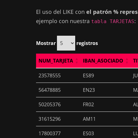
El uso del LIKE con
el patrón % repres
ejemplo con nuestra
:
tabla TARJETAS
Mostrar
registros
NUM_TARJETA
IBAN_ASOCIADO
T
NUM_TARJETA
IBAN_ASOCIADO
T
23578555
ES89
J
56478885
EN23
M
50205376
FR02
A
31615296
AM11
M
17800377
ES03
L