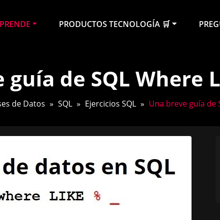
PRENDE
PRODUCTOS TECNOLOGÍA 🛒
PREG
the new bacon_ ❤️💻
 guía de SQL Where L
ses de Datos
»
SQL
»
Ejercicios SQL
»
Una breve guía de 