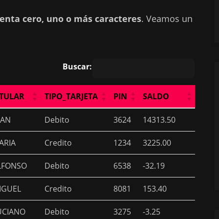
enta cero, uno o más caracteres
. Veamos un
Buscar:
ITULAR
TIPO_TARJETA
PIN
SALDO
ITULAR
TIPO_TARJETA
PIN
SALDO
UAN
Debito
3624
14313.50
ARIA
Credito
1234
3225.00
LFONSO
Debito
6538
-32.19
IGUEL
Credito
8081
153.40
UCIANO
Debito
3275
-3.25