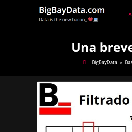
Saltar
al
A
Data is 
contenido
Una breve
BigBayData
»
Ba